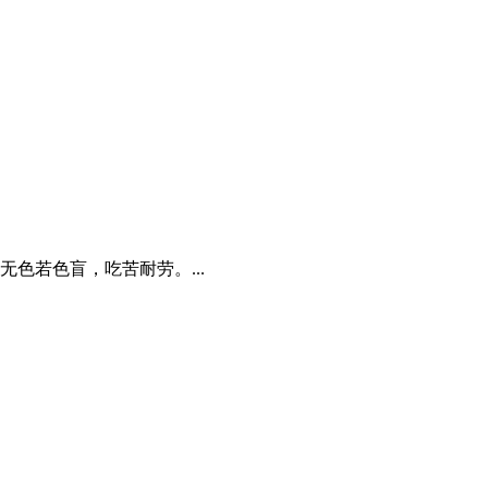
色若色盲，吃苦耐劳。...