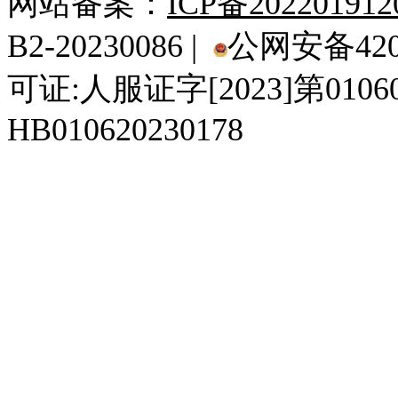
网站备案：
ICP备20220191
B2-20230086 |
公网安备4201
可证:人服证字[2023]第010
HB010620230178
929人才网
929招聘网
南方人才网
919人才网
939人才网
520人才
92
联合人才网
联合招聘网
888人才网
163人才网
163招聘网
985人才网
21
同城招聘网
毕业生求职网
域名抢注网
招聘人才网
中国直聘网
中国人才招聘网
中
直聘招聘网
人才网
武汉人才网
520人才网
28人才网
最新招聘信息
最