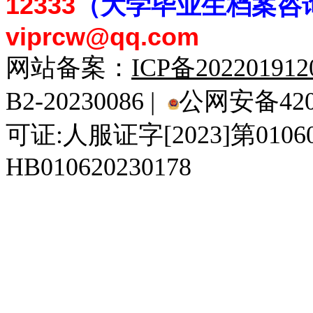
12333
（大学毕业生档案
咨
viprcw@qq.com
网站备案：
ICP备20220191
B2-20230086 |
公网安备4201
可证:人服证字[2023]第010
HB010620230178
929人才网
929招聘网
南方人才网
919人才网
939人才网
520人才
92
联合人才网
联合招聘网
888人才网
163人才网
163招聘网
985人才网
21
同城招聘网
毕业生求职网
域名抢注网
招聘人才网
中国直聘网
中国人才招聘网
中
直聘招聘网
人才网
武汉人才网
520人才网
28人才网
最新招聘信息
最