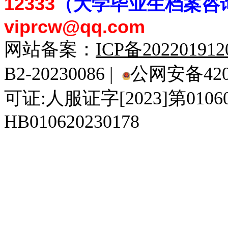
12333
（大学毕业生档案
咨
viprcw@qq.com
网站备案：
ICP备20220191
B2-20230086 |
公网安备4201
可证:人服证字[2023]第010
HB010620230178
929人才网
929招聘网
南方人才网
919人才网
939人才网
520人才
92
联合人才网
联合招聘网
888人才网
163人才网
163招聘网
985人才网
21
同城招聘网
毕业生求职网
域名抢注网
招聘人才网
中国直聘网
中国人才招聘网
中
直聘招聘网
人才网
武汉人才网
520人才网
28人才网
最新招聘信息
最