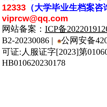
12333
（大学毕业生档案
咨
viprcw@qq.com
网站备案：
ICP备20220191
B2-20230086 |
公网安备4201
可证:人服证字[2023]第010
HB010620230178
929人才网
929招聘网
南方人才网
919人才网
939人才网
520人才
92
联合人才网
联合招聘网
888人才网
163人才网
163招聘网
985人才网
21
同城招聘网
毕业生求职网
域名抢注网
招聘人才网
中国直聘网
中国人才招聘网
中
直聘招聘网
人才网
武汉人才网
520人才网
28人才网
最新招聘信息
最