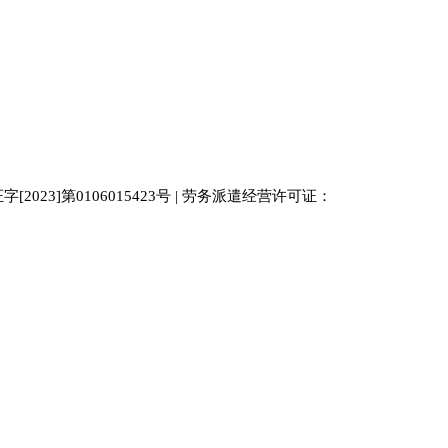
023]第0106015423号 | 劳务派遣经营许可证：
中国人才
人才网
南京人才网
929人才网站
招聘网
人力资源
百事通同城网
人才招聘网
52人才网
最新招聘
今日信息网
bossrcw
江苏人才网
人才网站大全
招聘网
购买友情链接