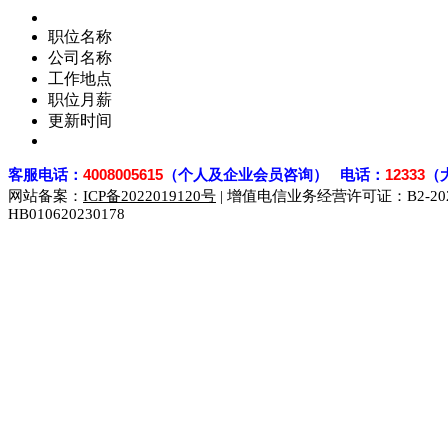
职位名称
公司名称
工作地点
职位月薪
更新时间
客
服电话：
4008005615
（个人及企业会员咨询） 电话：
12333
（
网站备案：
ICP备2022019120号
| 增值电信业务经营许可证：B2-2023
HB010620230178
929人才网
929招聘网
南方人才网
919人才网
939人才网
联合人才网
联合招聘网
888人才网
163人才网
163招聘网
同城招聘网
毕业生求职网
域名抢注网
招聘人才网
中国直聘网
直聘招聘网
人才网
武汉人才网
520人才网
28人才网