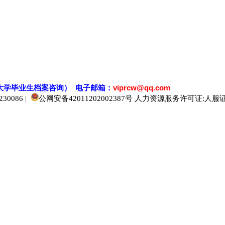
大学毕业生档案
咨
询） 电子邮箱：
viprcw@qq.com
0086 |
公网安备42011202002387号
人力资源服务许可证:人服证字[2
520人才
929人才
应届生人才网
中国人才网
985人才网
211人才网
1001人才网
1688人才网
中国人才招聘网
中国招聘网
boss招聘网
直聘人才网
最新招聘信息
最新求职简历
597招聘网
百网人才