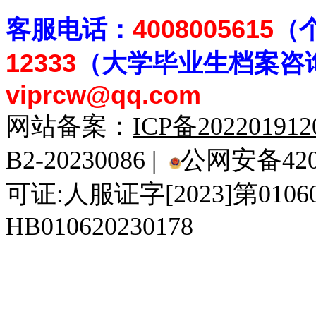
客
服电话：
4008005615
（
12333
（大学毕业生档案
咨
viprcw@qq.com
网站备案：
ICP备20220191
B2-20230086 |
公网安备4201
可证:人服证字[2023]第010
HB010620230178
929人才网
929招聘网
南方人才网
919人才网
939人才网
520人才
92
联合人才网
联合招聘网
888人才网
163人才网
163招聘网
985人才网
21
同城招聘网
毕业生求职网
域名抢注网
招聘人才网
中国直聘网
中国人才招聘网
中
直聘招聘网
人才网
武汉人才网
520人才网
28人才网
最新招聘信息
最